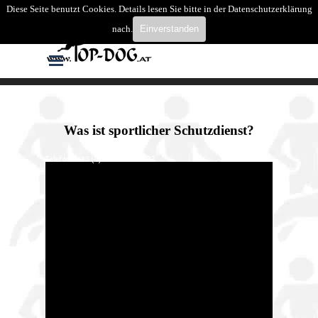
Direkt zum Seiteninhalt
Diese Seite benutzt Cookies. Details lesen Sie bitte in der Datenschutzerklärung
Suchen
nach.
Einverstanden
Menü überspringen
Was ist sportlicher Schutzdienst?