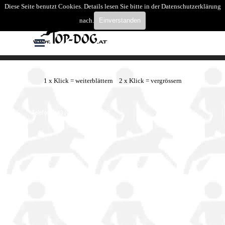
Direkt zum Seiteninhalt
Diese Seite benutzt Cookies. Details lesen Sie bitte in der Datenschutzerklärung
Suchen
nach.
Einverstanden
Menü überspringen
1 x Klick = weiterblättern 2 x Klick = vergrössern