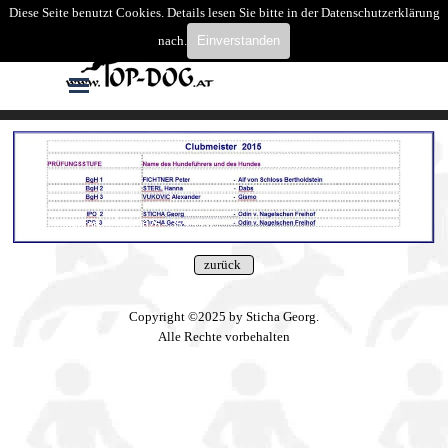
Direkt zum Seiteninhalt
Diese Seite benutzt Cookies. Details lesen Sie bitte in der Datenschutzerklärung
Suchen
nach.
Einverstanden
Menü überspringen
Copyright ©2025 by Sticha Georg.
Alle Rechte vorbehalten