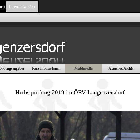
ach.
Einverstanden
Menü überspringen
bildungsangebot
Kursinformationen
Multimedia
Aktuelles/Archiv
▼
▼
▼
▼
Herbstprüfung 2019 im ÖRV Langenzersdorf