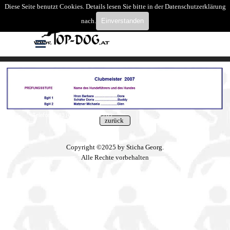
Direkt zum Seiteninhalt
Diese Seite benutzt Cookies. Details lesen Sie bitte in der Datenschutzerklärung
Suchen
nach.
Einverstanden
Menü überspringen
Copyright ©2025 by Sticha Georg.
Alle Rechte vorbehalten